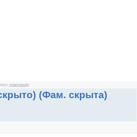
статус
«трастовый»
скрыто) (Фам. скрыта)