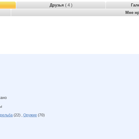
Друзья
( 4 )
Гал
Мне н
зано
ны
рельба
(22) ,
Оружие
(70)