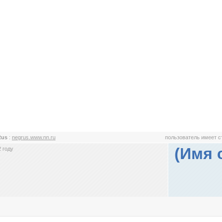
Rus
:
negrus.www.nn.ru
пользователь имеет 
(Имя 
 году