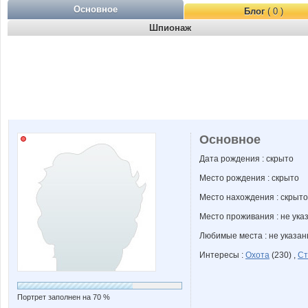
Основное
Блог
( 0 )
Шпионаж
Основное
Дата рождения : скрыто
Место рождения : скрыто
Место нахождения : скрыто
Место проживания : не ука
Любимые места : не указа
Интересы :
Охота
(230) ,
Ст
Портрет заполнен на 70 %