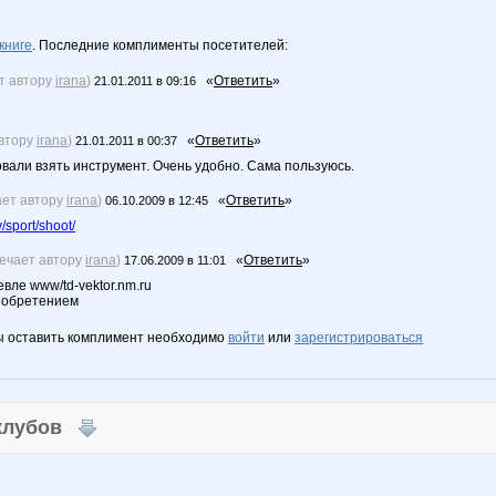
книге
. Последние комплименты посетителей:
т автору
irana
)
«
Ответить
»
21.01.2011 в 09:16
автору
irana
)
«
Ответить
»
21.01.2011 в 00:37
вали взять инструмент. Очень удобно. Сама пользуюсь.
ает автору
irana
)
«
Ответить
»
06.10.2009 в 12:45
sport/shoot/
вечает автору
irana
)
«
Ответить
»
17.06.2009 в 11:01
вле www/td-vektor.nm.ru
риобретением
ы оставить комплимент необходимо
войти
или
зарегистрироваться
 клубов