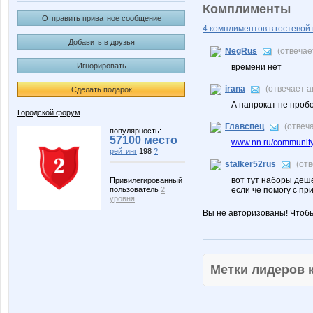
Комплименты
Отправить приватное сообщение
4 комплиментов в гостевой 
Добавить в друзья
NegRus
(отвечае
Игнорировать
времени нет
irana
(отвечает 
Сделать подарок
А напрокат не пробо
Городской форум
Главспец
(отвеч
популярность:
57100 место
www.nn.ru/community/
рейтинг
198
?
stalker52rus
(от
вот тут наборы деше
Привилегированный
пользователь
2
если че помогу с п
уровня
Вы не авторизованы! Чтоб
Метки лидеров